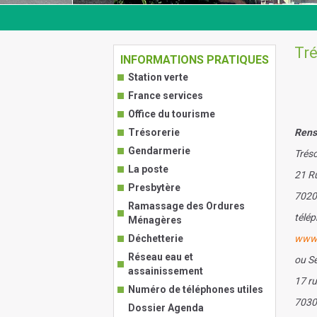
Tré
INFORMATIONS PRATIQUES
Station verte
France services
Office du tourisme
Trésorerie
Rens
Gendarmerie
Tréso
La poste
21 R
Presbytère
7020
Ramassage des Ordures
télép
Ménagères
Déchetterie
www.
Réseau eau et
ou S
assainissement
17 r
Numéro de téléphones utiles
7030
Dossier Agenda