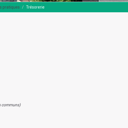
s pratiques
Trésorerie
ts communs)