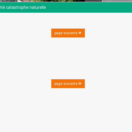
êté catastrophe naturelle
page suivante
page suivante